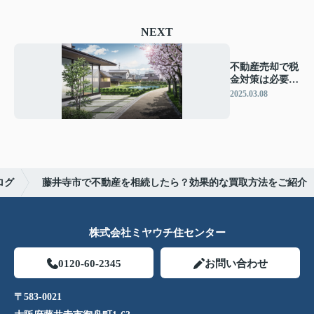
NEXT
不動産売却で税
金対策は必要？
売却時の税金を
2025.03.08
解説
ログ
藤井寺市で不動産を相続したら？効果的な買取方法をご紹介
株式会社ミヤウチ住センター
0120-60-2345
お問い合わせ
〒583-0021