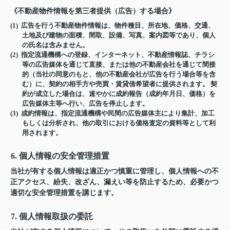
《不動産物件情報を第三者提供（広告）する場合》
(1) 広告を行う不動産物件情報は、物件種目、所在地、価格、交通、
土地及び建物の面積、間取、設備、写真、案内図等であり、個人
の氏名は含みません。
(2) 指定流通機構への登録、インターネット、不動産情報誌、チラシ
等の広告媒体を通じて直接、または他の不動産会社を通じて間接
的（当社の同意のもと、他の不動産会社が広告を行う場合等を含
む）に、契約の相手方や売買・賃貸借希望者に提供されます。 契
約が成立した場合は、速やかに成約報告（成約年月日、価格）を
広告媒体主等へ行い、広告を停止します。
(3) 成約情報は、指定流通機構や民間の広告媒体主により集計、加工
もしくは分析され、他の取引における価格査定の資料等として利
用されます。
6. 個人情報の安全管理措置
当社が有する個人情報は適正かつ慎重に管理し、個人情報への不
正アクセス、紛失、改ざん、漏えい等を防止するため、必要かつ
適切な安全管理措置を講じます。
7. 個人情報取扱の委託