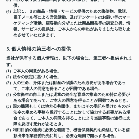
供。
(4) 上記１、３の商品・情報・サービス提供のための郵便物、電話、
電子メール等による営業活動、及びアンケートのお願い等のマー
ケティング活動、顧客動向分析または商品開発等の調査分析。情
報、サービスの提供は、ご本人からの申出がありましたら取り止
めさせていただきます。
5. 個人情報の第三者への提供
当社が保有する個人情報は、以下の場合に、第三者へ提供されま
す。
(1) ご本人の同意がある場合。
(2) 法令の規定に基づく場合。
(3) 人の生命、身体または財産の保護のため必要がある場合であっ
て、ご本人の同意を得ることが困難である場合。
(4) 公衆衛生の向上または児童の健全な育成の推進のため特に必要が
ある場合であって、ご本人の同意を得ることが困難であるとき。
(5) 国の機関もしくは地方公共団体、またはその委託を受けたものが
法令の定める事務を遂行することに対して協力する必要がある場
合であって、ご本人の同意を得ることにより当該事務の遂行に支
障を及ぼす恐れがあるとき。
(6) 利用目的の達成に必要な範囲で、機密保持契約を締結している信
頼出来る業務委託先に対し、必要な範囲で開示する場合。