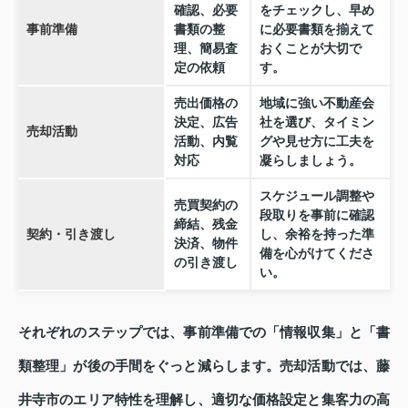
確認、必要
をチェックし、早め
事前準備
書類の整
に必要書類を揃えて
理、簡易査
おくことが大切で
定の依頼
す。
売出価格の
地域に強い不動産会
決定、広告
社を選び、タイミン
売却活動
活動、内覧
グや見せ方に工夫を
対応
凝らしましょう。
スケジュール調整や
売買契約の
段取りを事前に確認
締結、残金
契約・引き渡し
し、余裕を持った準
決済、物件
備を心がけてくださ
の引き渡し
い。
それぞれのステップでは、事前準備での「情報収集」と「書
類整理」が後の手間をぐっと減らします。売却活動では、藤
井寺市のエリア特性を理解し、適切な価格設定と集客力の高