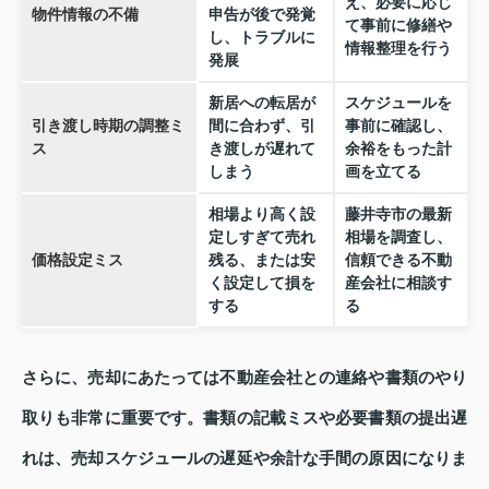
え、必要に応じ
物件情報の不備
申告が後で発覚
て事前に修繕や
し、トラブルに
情報整理を行う
発展
新居への転居が
スケジュールを
引き渡し時期の調整ミ
間に合わず、引
事前に確認し、
ス
き渡しが遅れて
余裕をもった計
しまう
画を立てる
相場より高く設
藤井寺市の最新
定しすぎて売れ
相場を調査し、
価格設定ミス
残る、または安
信頼できる不動
く設定して損を
産会社に相談す
する
る
さらに、売却にあたっては不動産会社との連絡や書類のやり
取りも非常に重要です。書類の記載ミスや必要書類の提出遅
れは、売却スケジュールの遅延や余計な手間の原因になりま