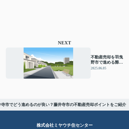
NEXT
不動産売却を羽曳
野市で進める際の
ポイントは？買取
2025.06.05
の流れや注意点を
ご紹介
井寺市でどう進めるのが良い？藤井寺市の不動産売却ポイントをご紹介
株式会社ミヤウチ住センター