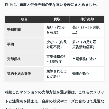
以下に、買取と仲介売却の主な違いを表にまとめました。
項目
買取
仲介売却
短い（約1ヶ
長い（2～3ヶ月以
売却期間
月程度）
上）
少ない（内見
多い（内見対応、
手間
対応不要）
広告活動必要）
市場価格の7
売却価格
市場価格に近い
～8割程度
免除されるこ
契約不適合責任
売主が負う
とが多い
相続したマンションの売却方法を選ぶ際は、これらのメリッ
トと注意点を踏まえ、自身の状況やニーズに合わせて最適な