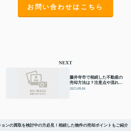
お問い合わせはこちら
NEXT
藤井寺市で相続した不動産の
売却方法は？注意点や流れも
確認しよう
2025.09.04
ションの買取を検討中の方必見！相続した物件の売却ポイントもご紹介