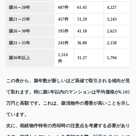
築16～20年
607件
61.43
4,227
築21～25年
457件
51.29
3,243
築26～30年
195件
41.18
2,623
築31～35年
241件
36.80
2,158
1,314
築36年以上
31.27
1,794
件
この表から、築年数が新しいほど高値で取引される傾向が見
て取れます。特に築5年以内のマンションは平均価格が6,105
万円と高額です。これは、築浅物件の需要が高いことを示し
ています。
次に、相続物件特有の売却時の注意点を考慮する必要があり