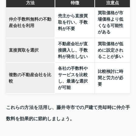
方法
特徴
注意点
買取価格が市
売主から直接買
仲介手数料無料の不動
場価格より低
取を行い、手数
産会社を利用
くなる可能性
料が不要
がある
不動産会社が直
買取価格が低
直接買取を選択
接購入し、手数
めに設定され
料が発生しない
ることが多い
各社の手数料や
比較検討に時
複数の不動産会社を比
サービスを比較
間と労力が必
較
し、最適な選択
要
が可能
これらの方法を活用し、藤井寺市での戸建て売却時に仲介手
数料を効果的に節約しましょう。