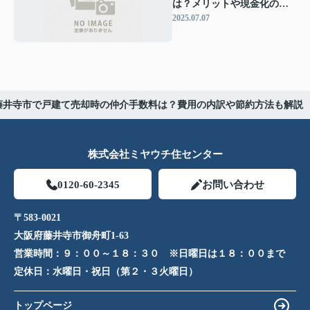
は？メリットや現金化の流
れをご紹介
2025.07.07
藤井寺市で戸建て売却時の仲介手数料は？費用の内訳や節約方法も解説
株式会社ミヤウチ住センター
0120-60-2345
お問い合わせ
〒583-0021
大阪府藤井寺市御舟町1-63
営業時間：
９：００～１８：３０ ※日曜日は１８：００まで
定休日：
水曜日・祝日（第２・３火曜日）
トップページ