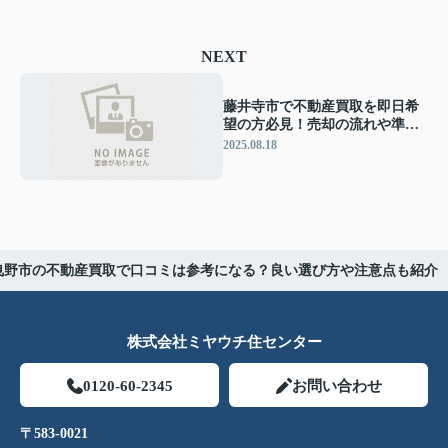
NEXT
藤井寺市で不動産買取を即日希
望の方必見！売却の流れや準備
ポイントもご紹介
2025.08.18
曳野市の不動産買取で口コミは参考になる？良い選び方や注意点も紹介
株式会社ミヤウチ住センター
0120-60-2345
お問い合わせ
〒583-0021