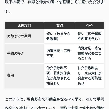
以下の表で、買取と仲介の違いを整理してご覧いただけま
す。
比較項目
買取
仲介
短い（数日から
長い（広告掲載
売却までの期間
数週間）
や内覧を含む）
内覧対応・広告
内覧不要・広告
手間の軽さ
掲載が必要にな
不要
ることも
仲介手数料不
仲介手数料あ
要・瑕疵担保責
り・売後責任が
費用
任が免除される
発生する可能性
場合あり
あり
このように、羽曳野市で不動産をなるべく早く、そして手間
を抑えて売却したい方にとって、買取は非常に魅力的な選択