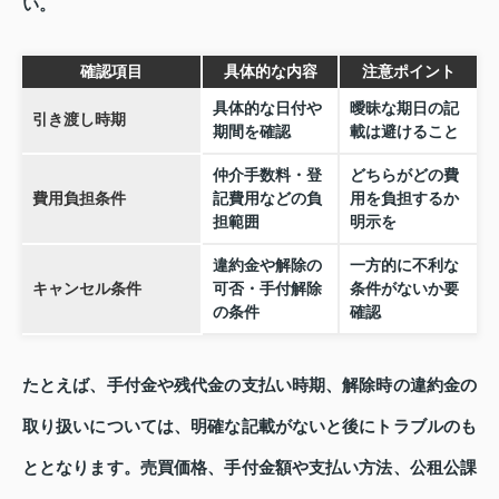
い。
確認項目
具体的な内容
注意ポイント
具体的な日付や
曖昧な期日の記
引き渡し時期
期間を確認
載は避けること
仲介手数料・登
どちらがどの費
費用負担条件
記費用などの負
用を負担するか
担範囲
明示を
違約金や解除の
一方的に不利な
キャンセル条件
可否・手付解除
条件がないか要
の条件
確認
たとえば、手付金や残代金の支払い時期、解除時の違約金の
取り扱いについては、明確な記載がないと後にトラブルのも
ととなります。売買価格、手付金額や支払い方法、公租公課