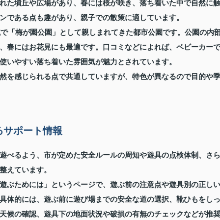
れた墳丘や広場があり、春には桜が咲き、落ち着いた中で自然に
ンである点も趣があり、親子での散策に適しています。
地域で「梅が園公園」として親しまれてきた都市公園です。公園の内
、春にはお花見にも最適です。口コミなどによれば、ベビーカー
使いやすい落ち着いた雰囲気が魅力とされています。
然を感じられる点で共通していますが、特色が異なるので目的や
るサポート情報
遊べるよう、市が定めた安全ルールの周知や遊具の点検体制、さ
整えています。
遊ぶためには」というページで、遊ぶ前の注意点や遊具別の正し
具体的には、遊ぶ前に遊び場までの安全な道の選択、靴ひもをし
天候の確認、遊具下の地面状況や破損の有無のチェックなどが推