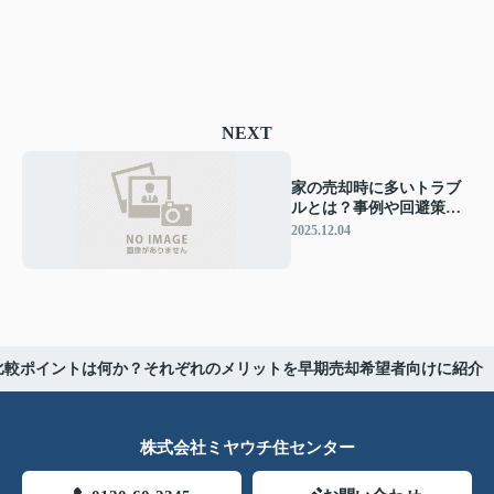
NEXT
家の売却時に多いトラブ
ルとは？事例や回避策も
紹介
2025.12.04
比較ポイントは何か？それぞれのメリットを早期売却希望者向けに紹介
株式会社ミヤウチ住センター