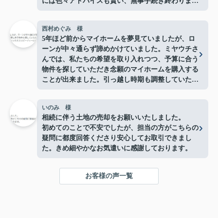
には色々アドバイスも貰い、無事手続き終わりまし
た。
分かりやすく親身になって相談にのってくれるお店
西村めぐみ 様
だと思います。
5年ほど前からマイホームを夢見ていましたが、ロ
また何かありましたらよろしくお願い致します。
ーンが中々通らず諦めかけていました。ミヤウチさ
この度はありがとうございました。
んでは、私たちの希望を取り入れつつ、予算に合う
物件を探していただき念願のマイホームを購入する
ことが出来ました。引っ越し時期も調整していただ
きスピーディーに対応してもらいとても助かりまし
た。本当にありがとうございました。
いのみ 様
相続に伴う土地の売却をお願いいたしました。
初めてのことで不安でしたが、担当の方がこちらの
疑問に都度回答くださり安心してお取引できまし
た。きめ細やかなお気遣いに感謝しております。
お客様の声一覧