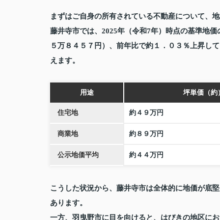
まずはご自身の所有されている不動産について、地
藤井寺市では、2025年（令和7年）時点の基準地
５万８４５７円）、前年比で約１．０３％上昇して
えます。
用途
坪単価（約
住宅地
約４９万円
商業地
約８９万円
公示地価平均
約４４万円
こうした状況から、藤井寺市は全体的に地価が底堅
あります。
一方、羽曳野市に目を向けると、はびきの地区にお