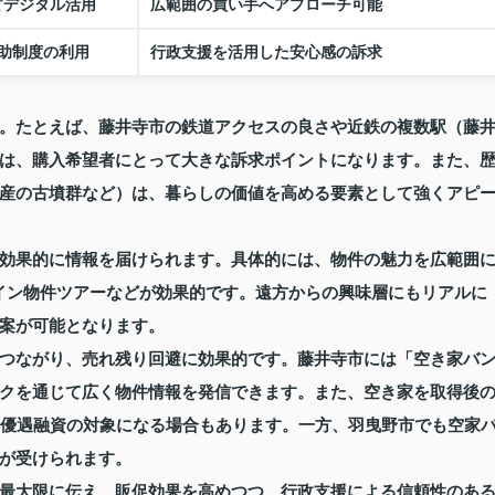
どデジタル活用
広範囲の買い手へアプローチ可能
助制度の利用
行政支援を活用した安心感の訴求
。たとえば、藤井寺市の鉄道アクセスの良さや近鉄の複数駅（藤
は、購入希望者にとって大きな訴求ポイントになります。また、
産の古墳群など）は、暮らしの価値を高める要素として強くアピ
効果的に情報を届けられます。具体的には、物件の魅力を広範囲
イン物件ツアーなどが効果的です。遠方からの興味層にもリアルに
案が可能となります。
つながり、売れ残り回避に効果的です。藤井寺市には「空き家バ
クを通じて広く物件情報を発信できます。また、空き家を取得後
る優遇融資の対象になる場合もあります。一方、羽曳野市でも空家
が受けられます。
最大限に伝え、販促効果を高めつつ、行政支援による信頼性のあ