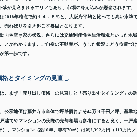
下落が見込まれるエリアもあり、市場の冷え込みが懸念されます。
は2018年時点で約１４．５％と、大阪府平均と比べても高い水準
、売れ残りを引き起こす要因となります。
動向や空き家の状況、さらには交通利便性や生活環境といった地
ことがわかります。ご自身の不動産がこうした状況にどう位置づ
が第一歩です。
価格とタイミングの見直し
は、まず「売り出し価格」の見直しと「売り出すタイミング」の
。公示地価は藤井寺市全体で坪単価およそ44万９千円／坪、基準
一戸建てやマンションの実際の売却相場も参考にすると良く、一戸
／坪）、マンション（築10年、専有70㎡）は約2,392万円（113万円／