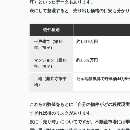
坪）といったデータもあります。
表にして整理すると、売り出し価格の目安も分かり
物件種別
一戸建て（築10
約1,810万円
年、70㎡）
マンション（築10
約2,392万円
年、70㎡）
土地（藤井寺市平
公示地価換算で坪単価44万9
均）
これらの数値をもとに「自分の物件がどの程度現実
すぎれば損のリスクがあります。
次に「売り時」についてですが、不動産市場には季