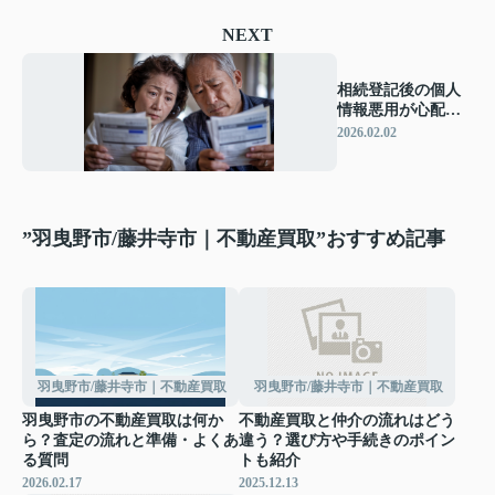
NEXT
相続登記後の個人
情報悪用が心配な
方へ！流出リスク
2026.02.02
や相談先も解説
”羽曳野市/藤井寺市｜不動産買取”おすすめ記事
羽曳野市/藤井寺市｜不動産買取
羽曳野市/藤井寺市｜不動産買取
羽曳野市の不動産買取は何か
不動産買取と仲介の流れはどう
ら？査定の流れと準備・よくあ
違う？選び方や手続きのポイン
る質問
トも紹介
2026.02.17
2025.12.13