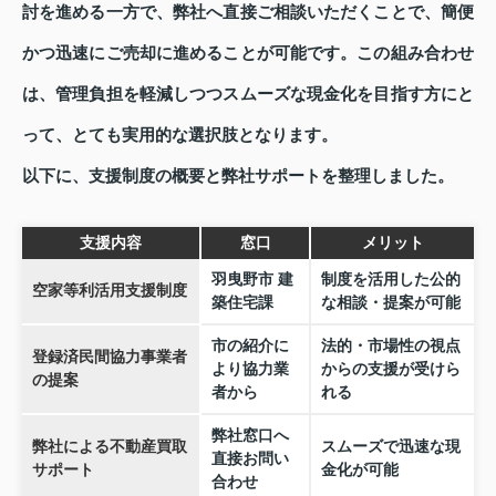
討を進める一方で、弊社へ直接ご相談いただくことで、簡便
かつ迅速にご売却に進めることが可能です。この組み合わせ
は、管理負担を軽減しつつスムーズな現金化を目指す方にと
って、とても実用的な選択肢となります。
以下に、支援制度の概要と弊社サポートを整理しました。
支援内容
窓口
メリット
羽曳野市 建
制度を活用した公的
空家等利活用支援制度
築住宅課
な相談・提案が可能
市の紹介に
法的・市場性の視点
登録済民間協力事業者
より協力業
からの支援が受けら
の提案
者から
れる
弊社窓口へ
弊社による不動産買取
スムーズで迅速な現
直接お問い
サポート
金化が可能
合わせ