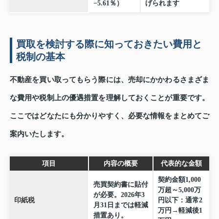
−5.61％）
げられます
買取を検討する際に知っておきたい費用と
税制の基本
不動産を買い取ってもらう際には、売却にかかわるさまざま
な費用や税制上の優遇措置を理解しておくことが重要です。
ここではどなたにも分かりやすく、必要な情報をまとめてご
案内いたします。
項目
内容の概要
代表的な金額
契約金額1,000
売買契約書に貼付
万超～5,000万
が必要。2026年3
印紙税
円以下：通常2
月31日までは軽減
万円→軽減後1
措置あり。