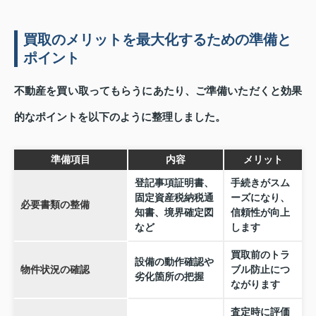
買取のメリットを最大化するための準備と
ポイント
不動産を買い取ってもらうにあたり、ご準備いただくと効果
的なポイントを以下のように整理しました。
準備項目
内容
メリット
登記事項証明書、
手続きがスム
固定資産税納税通
ーズになり、
必要書類の整備
知書、境界確定図
信頼性が向上
など
します
買取前のトラ
設備の動作確認や
物件状況の確認
ブル防止につ
劣化箇所の把握
ながります
査定時に評価