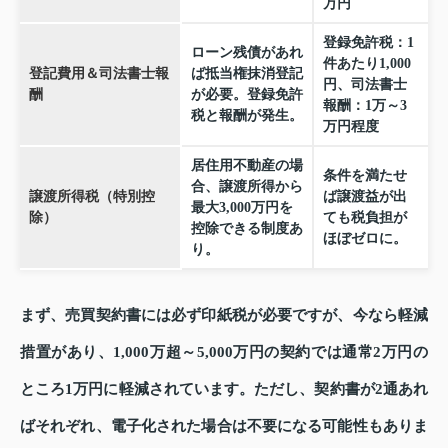
万円
登録免許税：1
ローン残債があれ
件あたり1,000
登記費用＆司法書士報
ば抵当権抹消登記
円、司法書士
酬
が必要。登録免許
報酬：1万～3
税と報酬が発生。
万円程度
居住用不動産の場
条件を満たせ
合、譲渡所得から
譲渡所得税（特別控
ば譲渡益が出
最大3,000万円を
除）
ても税負担が
控除できる制度あ
ほぼゼロに。
り。
まず、売買契約書には必ず印紙税が必要ですが、今なら軽減
措置があり、1,000万超～5,000万円の契約では通常2万円の
ところ1万円に軽減されています。ただし、契約書が2通あれ
ばそれぞれ、電子化された場合は不要になる可能性もありま