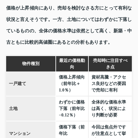
価格が上昇傾向にあり、売却を検討なさる方にとって有利な
状況と言えそうです。一方、土地についてはわずかに下落し
ているものの、全体の価格水準は依然として高く、新築・中
古ともに比較的高値圏にあるとの分析もあります。
最近の価格動
売却時に注目すべ
物件種別
向
き点
価格上昇傾向
資材高騰・アクセ
一戸建て
（前年比＋
ス良好などの要因
1.0％）
で売却に有利
わずかに価格
全体的な価格水準
土地
下落（前年比
は高く、状況によ
−0.12％）
り判断が必要
価格下落（前
今回は焦点外です
マンション
年比
が注意点として挙