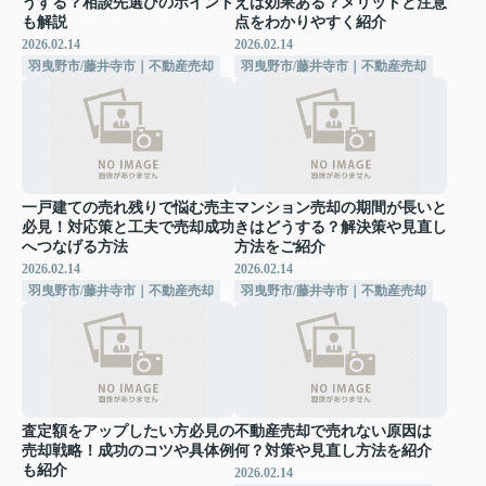
うする？相談先選びのポイント
えは効果ある？メリットと注意
も解説
点をわかりやすく紹介
2026.02.14
2026.02.14
羽曳野市/藤井寺市｜不動産売却
羽曳野市/藤井寺市｜不動産売却
一戸建ての売れ残りで悩む売主
マンション売却の期間が長いと
必見！対応策と工夫で売却成功
きはどうする？解決策や見直し
へつなげる方法
方法をご紹介
2026.02.14
2026.02.14
羽曳野市/藤井寺市｜不動産売却
羽曳野市/藤井寺市｜不動産売却
査定額をアップしたい方必見の
不動産売却で売れない原因は
売却戦略！成功のコツや具体例
何？対策や見直し方法を紹介
も紹介
2026.02.14