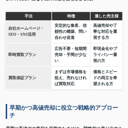
手法
特徴
適した売主様
安定的な集客、信
高値売却や丁
自社ホームページ・
頼性の構築、問い
寧な対応を重
SEO・SNS活用
合わせ促進
視する方
広告不要・短期間
即現金化やプ
即時買取プラン
売却・手間が少な
ライバシー重
い
視の方
まずは市場価格を
価格とスピー
買取保証プラン
狙え、売れなけれ
ドの両立を希
ば買取対応
望される方
早期かつ高値売却に役立つ戦略的アプロー
チ