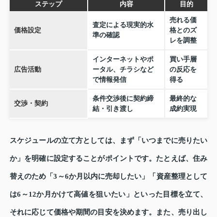
ステップ
内容
目的
売れる価
査定による現実的水
価格設定
格とのズ
準の確認
レを調整
インターネットやポ
買い手層
広告活動
ータル、チラシなど
の反応を
で情報発信
得る
条件交渉後に契約締
最終的な
交渉・契約
結・引き渡し
成約実現
スケジュールの立て方としては、まず「いつまでに売りたい
か」を明確に設定することがポイントです。たとえば、住み
替えのため「3～6か月以内に売却したい」「資産整理として
は6～12か月かけて高値を狙いたい」といった目標を立て、
それに応じて価格や期間の目安を決めます。また、売り出し