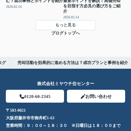
む？成功事例とポイントを紹介
重要ポイントを解説！高値売却
を目指す方必見の選び方をご紹
2026.02.14
介
2026.02.14
もっと見る
ブログトップへ
ログ
売却活動を効果的に進める方法は？成功プランと事例を紹介
株式会社ミヤウチ住センター
0120-60-2345
お問い合わせ
〒583-0021
大阪府藤井寺市御舟町1-63
営業時間：
９：００～１８：３０ ※日曜日は１８：００まで