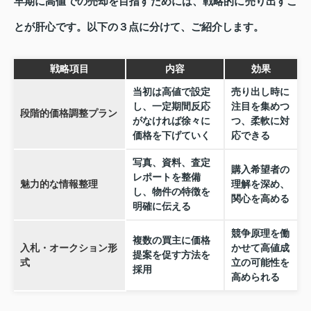
早期に高値での売却を目指すためには、戦略的に売り出すこ
とが肝心です。以下の３点に分けて、ご紹介します。
戦略項目
内容
効果
当初は高値で設定
売り出し時に
し、一定期間反応
注目を集めつ
段階的価格調整プラン
がなければ徐々に
つ、柔軟に対
価格を下げていく
応できる
写真、資料、査定
購入希望者の
レポートを整備
魅力的な情報整理
理解を深め、
し、物件の特徴を
関心を高める
明確に伝える
競争原理を働
複数の買主に価格
入札・オークション形
かせて高値成
提案を促す方法を
式
立の可能性を
採用
高められる