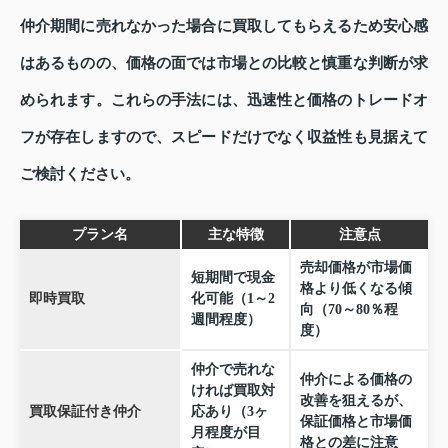
仲介期間に売れなかった場合に買取してもらえるため安心感
はあるものの、価格の面では市場との比較と慎重な判断が求
められます。これらの手法には、迅速性と価格のトレードオ
フが存在しますので、スピードだけでなく収益性も見据えて
ご検討ください。
プラン名
主な特徴
注意点
売却価格が市場価
短期間で現金
格より低くなる傾
即時買取
化可能（1～2
向（70～80％程
週間程度）
度）
仲介で売れな
仲介による価格の
ければ買取対
改善を狙えるが、
買取保証付き仲介
応あり（3ヶ
保証価格と市場価
月程度が目
格との差に注意