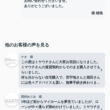
お問い合わせくださいませ。
ありがとうございました。
堀 雄哉
他のお客様の声を見る
ナオ 様
この度はミヤウチさんに大変お世話になりました。
ミヤウチさんの賃貸契約からそのまま購入させても
らいました。
何も分からない住宅購入で、宮宇地さんと畑田さん
には色々アドバイスも貰い、無事手続き終わりまし
た。
分かりやすく親身になって相談にのってくれるお店
西村めぐみ 様
だと思います。
5年ほど前からマイホームを夢見ていましたが、ロ
また何かありましたらよろしくお願い致します。
ーンが中々通らず諦めかけていました。ミヤウチさ
この度はありがとうございました。