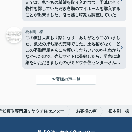
んでは、私たちの希望を取り入れつつ、予算に合う
物件を探していただき念願のマイホームを購入する
ことが出来ました。引っ越し時期も調整していただ
きスピーディーに対応してもらいとても助かりまし
た。本当にありがとうございました。
松本剛 様
この度は大変お世話になり、ありがとうございまし
た。叔父の持ち家の売却でした。土地柄がなく、ど
この不動産屋さんにお願いしたらいいのかもわから
なかったので、売却サイトに登録したら、早急に連
絡をいただきましたのがミヤウチ住センターさんで
した。他社も連絡がありましたが、現状を丁寧に聞
いていただき、親身になって話を進めてくれたのが
お客様の声一覧
ミヤウチ住センターさんでした。結果、ミヤウチさ
んにして良かった！大満足！小まめに連絡を入れて
くれ、迅速な対応であっという間に決済まで進みま
した。また、売却不動産の諸条件から、売却が難し
いだろうな？と思っていたのに、あっという間に買
売却買取専門店ミヤウチ住センター
お客様の声
松本剛 様
主さまを見つけていただき、本当に感謝です。
何度も言うようですが、決済までの間、担当者の方
を含め、ミヤウチ住センターの社員さんは、親切で
わかりやすく説明してくれますし、何の不安もなく