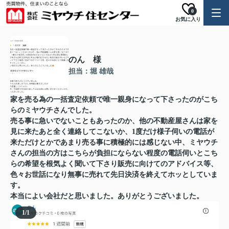
0
お気に入り
のん 様
担当：堀 雄哉
家を売る為の一括査定依頼で唯一親身になって下さったのがこち
らのミヤウチさんでした。
売る事に急いでないこともあったのか、他の不動産屋さんは家を
見に来たあと全く連絡してこないか、1度だけ様子伺いの電話が
来ただけとかであまり売る事に積極的には感じない中、ミヤウチ
さんの担当の方はこちらが負担にならない程度の電話伺いとこち
らの希望を根気よく聞いて下さり販売に向けてのアドバイス等、
色々お世話になり無事に売れて先日決済を終えてホッとしていま
す。
本当によい会社だと思いました。ありがとうございました。
1
/
1